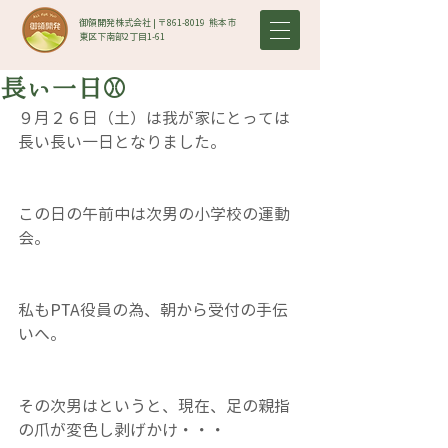
御領開発株式会社 | 〒861-8019​ 熊本市
東区下南部2丁目1-61
長い一日⚾
９月２６日（土）は我が家にとっては
長い長い一日となりました。
この日の午前中は次男の小学校の運動
会。
私もPTA役員の為、朝から受付の手伝
いへ。
その次男はというと、現在、足の親指
の爪が変色し剥げかけ・・・