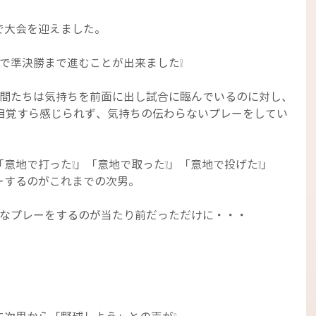
で大会を迎えました。
で準決勝まで進むことが出来ました❕
仲間たちは気持ちを前面に出し試合に臨んでいるのに対し、
る自覚すら感じられず、気持ちの伝わらないプレーをしてい
意地で打った❕」「意地で取った❕」「意地で投げた❕」
ーするのがこれまでの次男。
うなプレーをするのが当たり前だっただけに・・・