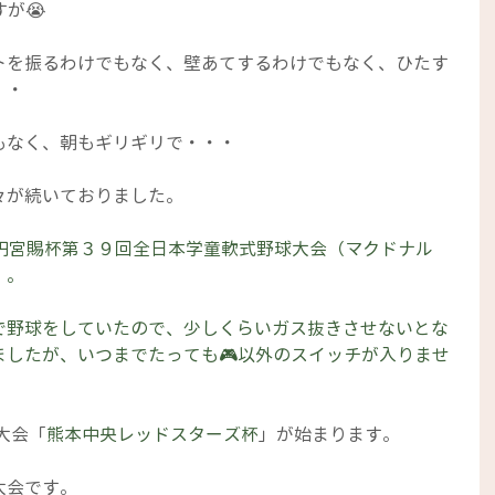
が😭
トを振るわけでもなく、壁あてするわけでもなく、ひたす
・・
もなく、朝もギリギリで・・・
々が続いておりました。
円宮賜杯第３９回全日本学童軟式野球大会（マクドナル
）。
で野球をしていたので、少しくらいガス抜きさせないとな
ましたが、いつまでたっても🎮以外のスイッチが入りませ
大会「
熊本中央レッドスターズ杯
」が始まります。
大会です。