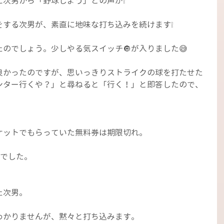
に次男から「野球しよう」との声が❕
をする次男が、素直に地味な打ち込みを続けます❕
のでしょう。少しやる気スイッチ🔘が入りました😅
良かったのですが、思いっきりストライクの球を打たせた
ンター行くや？」と尋ねると「行く！」と即答したので、
ケットでもらっていた無料券は期限切れ。
Aでした。
た次男。
わかりませんが、黙々と打ち込みます。