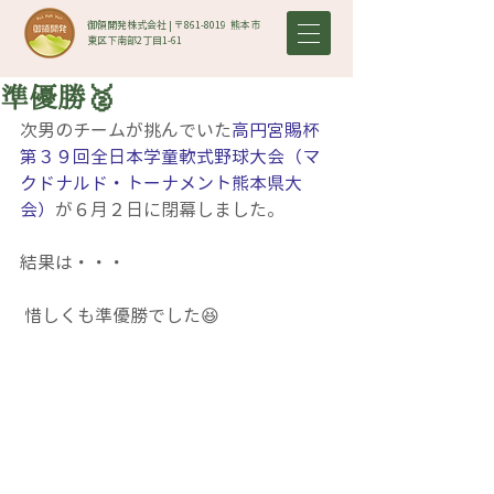
御領開発株式会社 | 〒861-8019​ 熊本市
東区下南部2丁目1-61
準優勝🥈
次男のチームが挑んでいた
高円宮賜杯
第３９回全日本学童軟式野球大会（マ
クドナルド・トーナメント熊本県大
会）
が６月２日に閉幕しました。
結果は・・・
 惜しくも準優勝でした😆